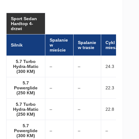
Sport Sedan
Hardtop 4-
drzwi
Spalanie
Spalanie
Cykl
Silnik
w
w trasie
mieszany
mieście
5.7 Turbo
Hydra-Matic
–
–
24.3
(300 KM)
5.7
Powerglide
–
–
22.3
(250 KM)
5.7 Turbo
Hydra-Matic
–
–
22.8
(250 KM)
5.7
Powerglide
–
–
–
(300 KM)