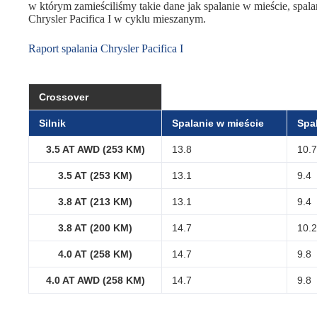
w którym zamieściliśmy takie dane jak spalanie w mieście, spalan
Chrysler Pacifica I w cyklu mieszanym.
Raport spalania Chrysler Pacifica I
Crossover
Silnik
Spalanie w mieście
Spal
3.5 AT AWD (253 KM)
13.8
10.
3.5 AT (253 KM)
13.1
9.4
3.8 AT (213 KM)
13.1
9.4
3.8 AT (200 KM)
14.7
10.
4.0 AT (258 KM)
14.7
9.8
4.0 AT AWD (258 KM)
14.7
9.8