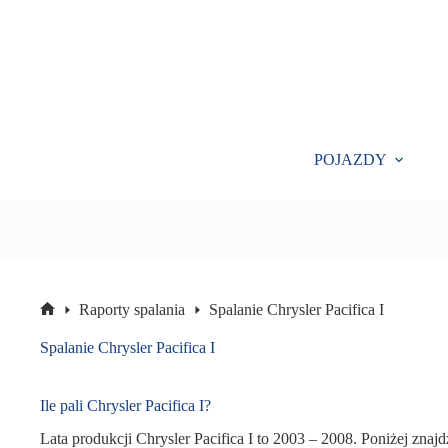
Przejdź
do
treści
POJAZDY
Raporty spalania
Spalanie Chrysler Pacifica I
Strona
główna
Spalanie Chrysler Pacifica I
Ile pali Chrysler Pacifica I?
Lata produkcji Chrysler Pacifica I to 2003 – 2008. Poniżej znajdz