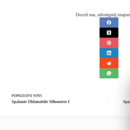
Doceń nas, udostępnij znajo
POPRZEDNI
WPIS
Spalanie Oldsmobile Silhouette I
Spa