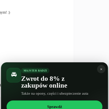
mym! :)
×
MAJSTER RADZI
🚘
Zwrot do 8% z
NASTĘPNY
WPIS
zakupów online
lanie Mitsubishi Outlander III 2 Facelifting
Także na opony, części i ubezpieczenie auta
Sprawdź