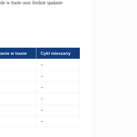
ie w trasie oraz średnie spalanie
anie w trasie
Cykl mieszany
7
–
–
–
2
–
–
–