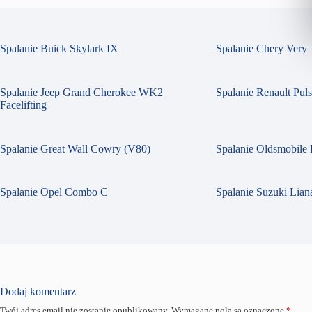
Spalanie Buick Skylark IX
Spalanie Chery Very
Spalanie Jeep Grand Cherokee WK2
Spalanie Renault Pul
Facelifting
Spalanie Great Wall Cowry (V80)
Spalanie Oldsmobile 
Spalanie Opel Combo C
Spalanie Suzuki Liana
Dodaj komentarz
Twój adres email nie zostanie opublikowany.
Wymagane pola są oznaczone
*