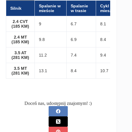
Spalanie w
Spalanie
Cykl
Silnik
mieście
w trasie
mieszany
2.4 CVT
9
6.7
8.1
(185 KM)
2.4 MT
9.8
6.9
8.4
(185 KM)
3.5 AT
11.2
7.4
9.4
(281 KM)
3.5 MT
13.1
8.4
10.7
(281 KM)
Doceń nas, udostępnij znajomym! :)