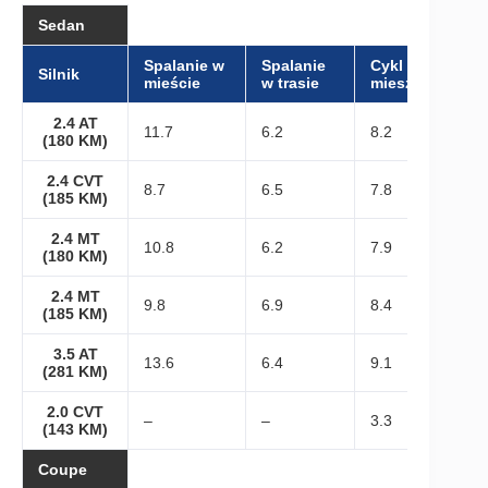
Sedan
Spalanie w
Spalanie
Cykl
Silnik
mieście
w trasie
mieszany
2.4 AT
11.7
6.2
8.2
(180 KM)
2.4 CVT
8.7
6.5
7.8
(185 KM)
2.4 MT
10.8
6.2
7.9
(180 KM)
2.4 MT
9.8
6.9
8.4
(185 KM)
3.5 AT
13.6
6.4
9.1
(281 KM)
2.0 CVT
–
–
3.3
(143 KM)
Coupe