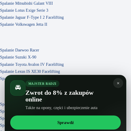
Spalanie Mitsubishi Galant VIII
Spalanie Lotus Exige Serie 3
Spalanie Jaguar F-Type I 2 Facelifting
Spalanie Volkswagen Jetta II
Spalanie Daewoo Racer
Spalanie Suzuki X-90
Spalanie Toyota Avalon IV Facelifting
Spalanie Lexus IS XE30 Facelifting
Spalanie Land Rover Range Rover III
×
MAJSTER RADZI
🚘
Zwrot do 8% z zakupów
online
Spalanie Ford Explorer IV
Także na opony, części i ubezpieczenie auta
Spalanie Mitsubishi Carisma I Facelifting
Spalanie Opel Karl
Sprawdź
Spalanie Nissan Lafesta I