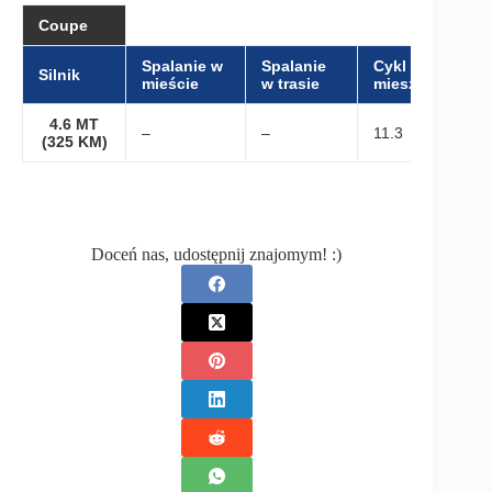
Coupe
Spalanie w
Spalanie
Cykl
Silnik
mieście
w trasie
mieszany
4.6 MT
–
–
11.3
(325 KM)
Doceń nas, udostępnij znajomym! :)