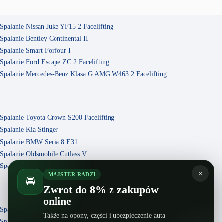
Spalanie Nissan Juke YF15 2 Facelifting
Spalanie Bentley Continental II
Spalanie Smart Forfour I
Spalanie Ford Escape ZC 2 Facelifting
Spalanie Mercedes-Benz Klasa G AMG W463 2 Facelifting
Spalanie Toyota Crown S200 Facelifting
Spalanie Kia Stinger
Spalanie BMW Seria 8 E31
Spalanie Oldsmobile Cutlass V
Spalanie Maserati Levante
×
MAJSTER RADZI
🚘
Zwrot do 8% z zakupów
online
Spalanie Daewoo Damas II
Także na opony, części i ubezpieczenie auta
Spalanie Mercedes-Benz Vito W639