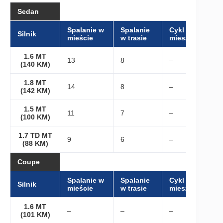
Sedan
Spalanie w
Spalanie
Cykl
Silnik
mieście
w trasie
mieszany
1.6 MT
13
8
–
(140 KM)
1.8 MT
14
8
–
(142 KM)
1.5 MT
11
7
–
(100 KM)
1.7 TD MT
9
6
–
(88 KM)
Coupe
Spalanie w
Spalanie
Cykl
Silnik
mieście
w trasie
mieszany
1.6 MT
–
–
–
(101 KM)