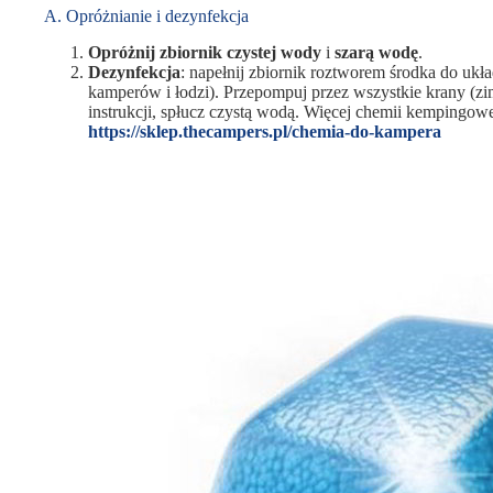
A. Opróżnianie i dezynfekcja
Opróżnij zbiornik czystej wody
i
szarą wodę
.
Dezynfekcja
: napełnij zbiornik roztworem środka do ukł
kamperów i łodzi). Przepompuj przez wszystkie krany (zi
instrukcji, spłucz czystą wodą. Więcej chemii kempingowe
https://sklep.thecampers.pl/chemia-do-kampera