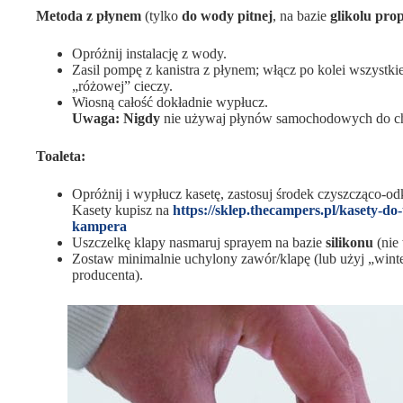
Metoda z płynem
(tylko
do wody pitnej
, na bazie
glikolu pro
Opróżnij instalację z wody.
Zasil pompę z kanistra z płynem; włącz po kolei wszystk
„różowej” cieczy.
Wiosną całość dokładnie wypłucz.
Uwaga:
Nigdy
nie używaj płynów samochodowych do ch
Toaleta:
Opróżnij i wypłucz kasetę, zastosuj środek czyszcząco-o
Kasety kupisz na
https://sklep.thecampers.pl/kasety-d
kampera
Uszczelkę klapy nasmaruj sprayem na bazie
silikonu
(nie
Zostaw minimalnie uchylony zawór/klapę (lub użyj „winter
producenta).