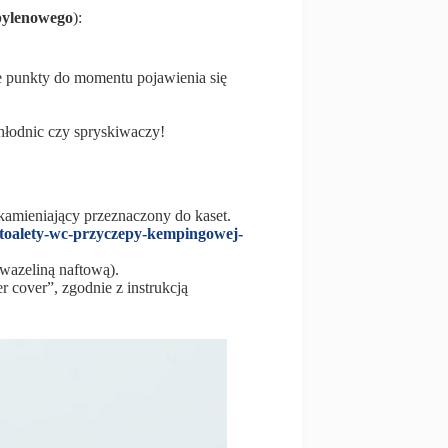
pylenowego
):
ie punkty do momentu pojawienia się
łodnic czy spryskiwaczy!
dkamieniający przeznaczony do kaset.
o-toalety-wc-przyczepy-kempingowej-
 wazeliną naftową).
 cover”, zgodnie z instrukcją