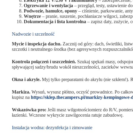
Elektryka 12 V/230 V i akumulatory
– zabezpieczenie,
Ogrzewanie i wentylacja
– przegląd, testy, ustawienie d
Podwozie, hamulce, opony
– ciśnienie, parkowanie, anty
Wnętrze
– pranie, suszenie, pochłaniacze wilgoci, zabez
Dokumentacja i lista kontrolna
– zapisz daty, zużycie, 
Nadwozie i szczelność
Mycie i inspekcja dachu.
Zacznij od góry: dach, świetliki, list
szczotki i neutralnego środka (bez agresywnych rozpuszczalnik
Kontrola połączeń i uszczelnień.
Szukaj spękań masy, odspojon
spływającej sadzy/brudu wokół nieszczelności, zacieków wewną
Okna i akryle.
Myj tylko preparatami do akrylu (nie szkłem!). R
Markiza.
Wysuń, wysusz płótno, oczyść prowadnice. Po całko
kupisz na
https://sklep.thecampers.pl/markizy-kempingowe
Wskazówka pro:
Jeśli masz wilgotnościomierz do R/V, pomierz
łazienki. Wczesne wykrycie zawilgocenia ratuje zabudowę.
Instalacja wodna: dezynfekcja i zimowanie