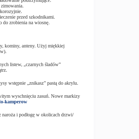
 ładowanie podtrzymujące.
o zimowania.
korozyjnie.
pieczenie przed szkodnikami.
co do zrobienia na wiosnę.
wy, kominy, anteny. Użyj miękkiej
ów).
ych listew, „czarnych śladów”
trz.
ysy wstępnie „znikasz” pastą do akrylu.
witym wyschnięciu zasuń. Nowe markizy
-do-kamperow
 naroża i podłogę w okolicach drzwi/