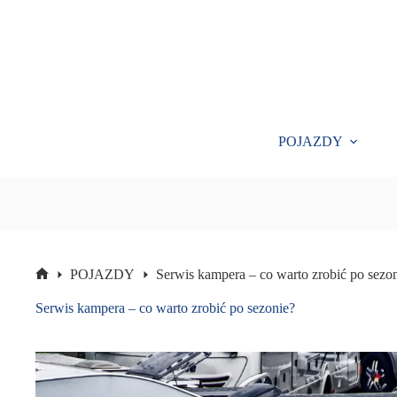
Przejdź
do
treści
POJAZDY
POJAZDY
Serwis kampera – co warto zrobić po sezo
Strona
główna
Serwis kampera – co warto zrobić po sezonie?