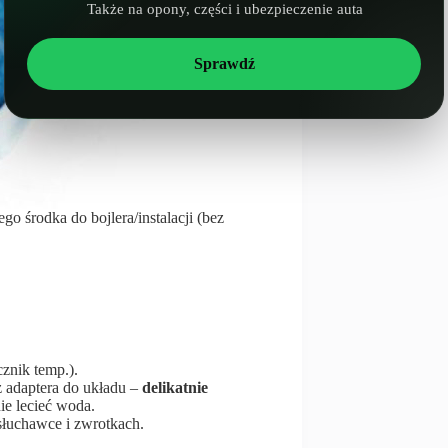
Także na opony, części i ubezpieczenie auta
Sprawdź
go środka do bojlera/instalacji (bez
cznik temp.).
z adaptera do układu –
delikatnie
ie lecieć woda.
słuchawce i zwrotkach.