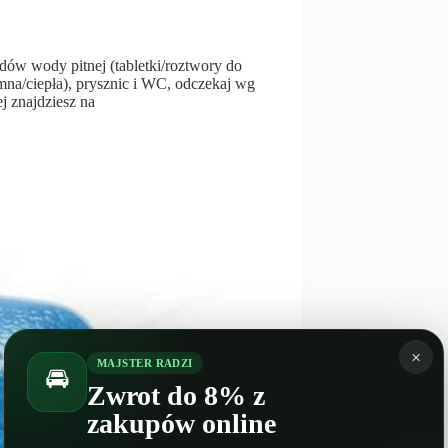
adów wody pitnej (tabletki/roztwory do
mna/ciepła), prysznic i WC, odczekaj wg
j znajdziesz na
×
MAJSTER RADZI
🚘
Zwrot do 8% z
zakupów online