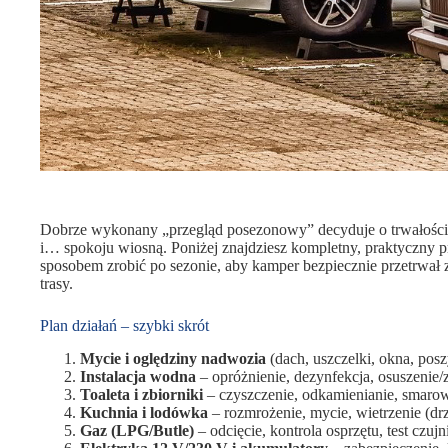
Dobrze wykonany „przegląd posezonowy” decyduje o trwałości 
i… spokoju wiosną. Poniżej znajdziesz kompletny, praktyczny pr
sposobem zrobić po sezonie, aby kamper bezpiecznie przetrwał 
trasy.
Plan działań – szybki skrót
Mycie i oględziny nadwozia
(dach, uszczelki, okna, posz
Instalacja wodna
– opróżnienie, dezynfekcja, osuszenie
Toaleta i zbiorniki
– czyszczenie, odkamienianie, smarow
Kuchnia i lodówka
– rozmrożenie, mycie, wietrzenie (dr
Gaz (LPG/Butle)
– odcięcie, kontrola osprzętu, test czu