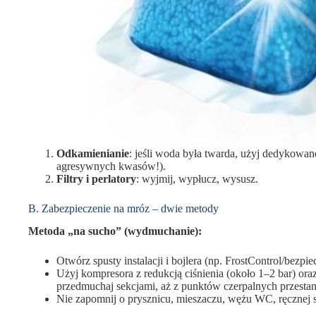
Odkamienianie
: jeśli woda była twarda, użyj dedykowane
agresywnych kwasów!).
Filtry i perlatory
: wyjmij, wypłucz, wysusz.
B. Zabezpieczenie na mróz – dwie metody
Metoda „na sucho” (wydmuchanie):
Otwórz spusty instalacji i bojlera (np. FrostControl/bezpie
Użyj kompresora z redukcją ciśnienia (około 1–2 bar) ora
przedmuchaj sekcjami, aż z punktów czerpalnych przestan
Nie zapomnij o prysznicu, mieszaczu, wężu WC, ręcznej 