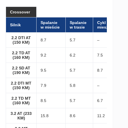
Crossover
Spalanie
Spalanie
Cykl
Silnik
w mieście
w trasie
mieszany
2.2 DTI AT
8.7
5.7
–
(150 KM)
2.2 TD AT
9.2
6.2
7.5
(160 KM)
2.2 SD AT
9.5
5.7
8.7
(190 KM)
2.2 DTI MT
7.9
5.8
–
(150 KM)
2.2 TD MT
8.5
5.7
6.7
(160 KM)
3.2 AT (233
15.8
8.6
11.2
KM)