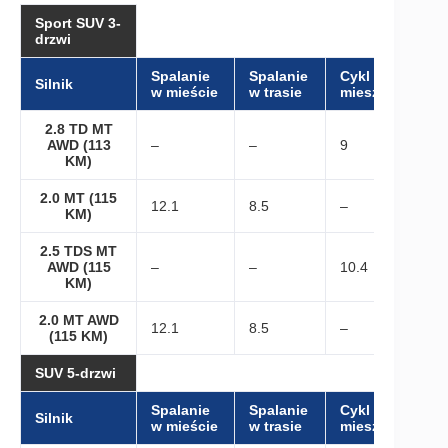
Sport SUV 3-
drzwi
Spalanie
Spalanie
Cykl
Silnik
w mieście
w trasie
mieszany
2.8 TD MT
AWD (113
–
–
9
KM)
2.0 MT (115
12.1
8.5
–
KM)
2.5 TDS MT
AWD (115
–
–
10.4
KM)
2.0 MT AWD
12.1
8.5
–
(115 KM)
SUV 5-drzwi
Spalanie
Spalanie
Cykl
Silnik
w mieście
w trasie
mieszany