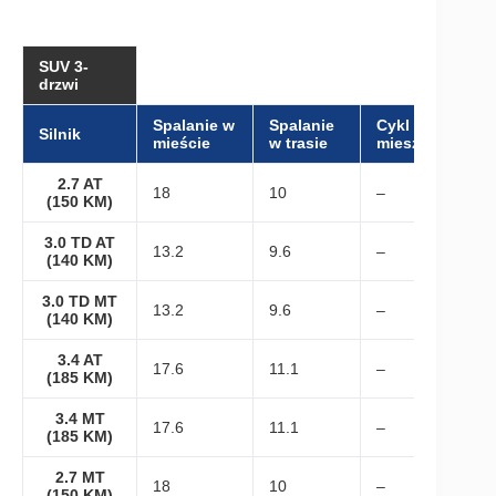
SUV 3-
drzwi
Spalanie w
Spalanie
Cykl
Silnik
mieście
w trasie
mieszany
2.7 AT
18
10
–
(150 KM)
3.0 TD AT
13.2
9.6
–
(140 KM)
3.0 TD MT
13.2
9.6
–
(140 KM)
3.4 AT
17.6
11.1
–
(185 KM)
3.4 MT
17.6
11.1
–
(185 KM)
2.7 MT
18
10
–
(150 KM)