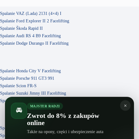
Spalanie VAZ (Lada) 2131 (4×4) I
Spalanie Ford Explorer II 2 Facelifting
Spalanie Škoda Rapid II
Spalanie Audi RS 4 B9 Facelifting
Spalanie Dodge Durango II Facelifting
Spalanie Honda City V Facelifting
Spalanie Porsche 911 GT3 991
Spalanie Scion FR-S
Spalanie Suzuki Jimny III Facelifting
Spalanie Nissan Altima U13
×
MAJSTER RADZI
🚘
Zwrot do 8% z zakupów
online
Spalanie Vauxhall Meriva II Facelifting
Także na opony, części i ubezpieczenie auta
Spalanie Volkswagen Gol G5