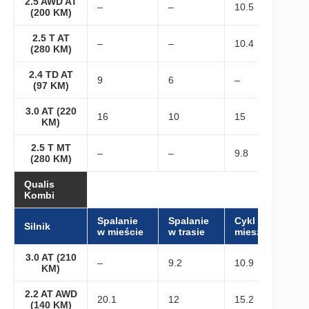
2.5 AWD AT
–
–
10.5
(200 KM)
2.5 T AT
–
–
10.4
(280 KM)
2.4 TD AT
9
6
–
(97 KM)
3.0 AT (220
16
10
15
KM)
2.5 T MT
–
–
9.8
(280 KM)
Qualis
Kombi
Spalanie
Spalanie
Cykl
Silnik
w mieście
w trasie
mieszany
3.0 AT (210
–
9.2
10.9
KM)
2.2 AT AWD
20.1
12
15.2
(140 KM)