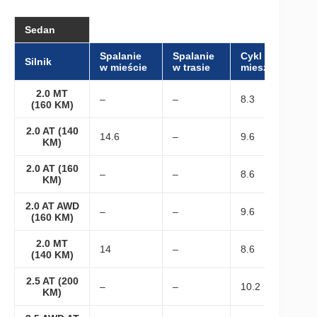
Sedan
Spalanie
Spalanie
Cykl
Silnik
w mieście
w trasie
mieszany
2.0 MT
–
–
8.3
(160 KM)
2.0 AT (140
14.6
–
9.6
KM)
2.0 AT (160
–
–
8.6
KM)
2.0 AT AWD
–
–
9.6
(160 KM)
2.0 MT
14
–
8.6
(140 KM)
2.5 AT (200
–
–
10.2
KM)