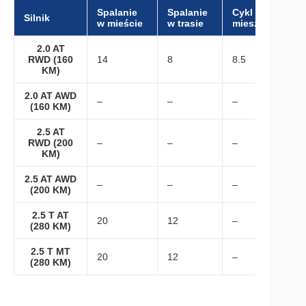
Spalanie
Spalanie
Cykl
Silnik
w mieście
w trasie
mieszany
2.0 AT
RWD (160
14
8
8.5
KM)
2.0 AT AWD
–
–
–
(160 KM)
2.5 AT
RWD (200
–
–
–
KM)
2.5 AT AWD
–
–
–
(200 KM)
2.5 T AT
20
12
–
(280 KM)
2.5 T MT
20
12
–
(280 KM)