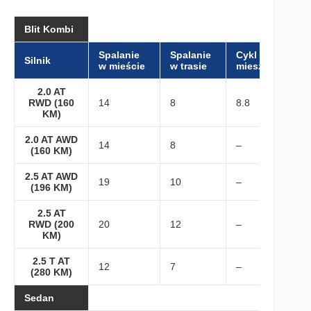
Blit Kombi
Spalanie
Spalanie
Cykl
Silnik
w mieście
w trasie
mieszany
2.0 AT
RWD (160
14
8
8.8
KM)
2.0 AT AWD
14
8
–
(160 KM)
2.5 AT AWD
19
10
–
(196 KM)
2.5 AT
RWD (200
20
12
–
KM)
2.5 T AT
12
7
–
(280 KM)
Sedan