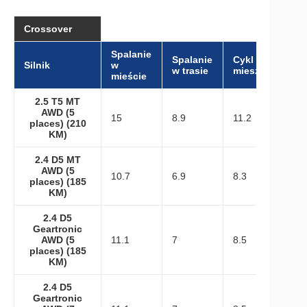
Crossover
Spalanie
Spalanie
Cykl
Silnik
w
w trasie
mieszany
mieście
2.5 T5 MT
AWD (5
15
8.9
11.2
places) (210
KM)
2.4 D5 MT
AWD (5
10.7
6.9
8.3
places) (185
KM)
2.4 D5
Geartronic
AWD (5
11.1
7
8.5
places) (185
KM)
2.4 D5
Geartronic