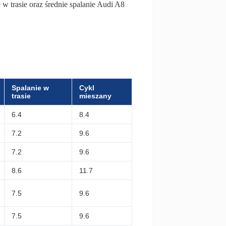
 w trasie oraz średnie spalanie Audi A8
Spalanie w
Cykl
trasie
mieszany
6.4
8.4
7.2
9.6
7.2
9.6
8.6
11.7
7.5
9.6
7.5
9.6