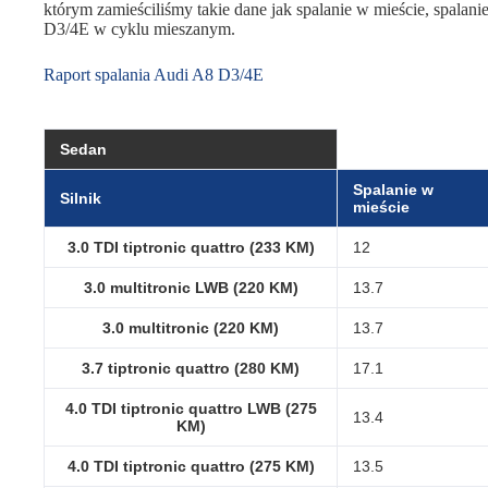
którym zamieściliśmy takie dane jak spalanie w mieście, spalanie
D3/4E w cyklu mieszanym.
Raport spalania Audi A8 D3/4E
Sedan
Spalanie w
Silnik
mieście
3.0 TDI tiptronic quattro (233 KM)
12
3.0 multitronic LWB (220 KM)
13.7
3.0 multitronic (220 KM)
13.7
3.7 tiptronic quattro (280 KM)
17.1
4.0 TDI tiptronic quattro LWB (275
13.4
KM)
4.0 TDI tiptronic quattro (275 KM)
13.5