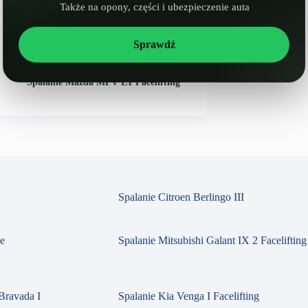
Także na opony, części i ubezpieczenie auta
Sprawdź
NASTĘPNY
WPIS
Spalanie Mazda MPV LY Facelifting
Spalanie Citroen Berlingo III
se
Spalanie Mitsubishi Galant IX 2 Facelifting
Bravada I
Spalanie Kia Venga I Facelifting