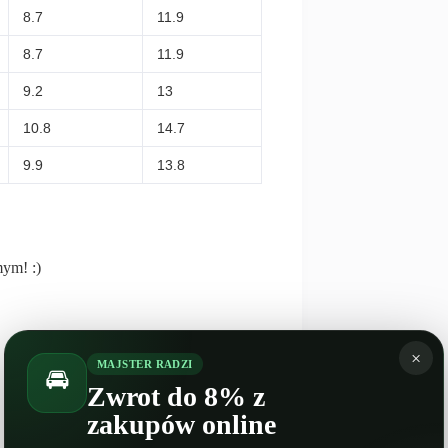
8.7
11.9
8.7
11.9
9.2
13
10.8
14.7
9.9
13.8
mym! :)
×
MAJSTER RADZI
🚘
Zwrot do 8% z
zakupów online