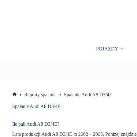
Przejdź
do
treści
POJAZDY
Raporty spalania
Spalanie Audi A8 D3/4E
Strona
główna
Spalanie Audi A8 D3/4E
Ile pali Audi A8 D3/4E?
Lata produkcji Audi A8 D3/4E to 2002 – 2005. Poniżej znajdzie