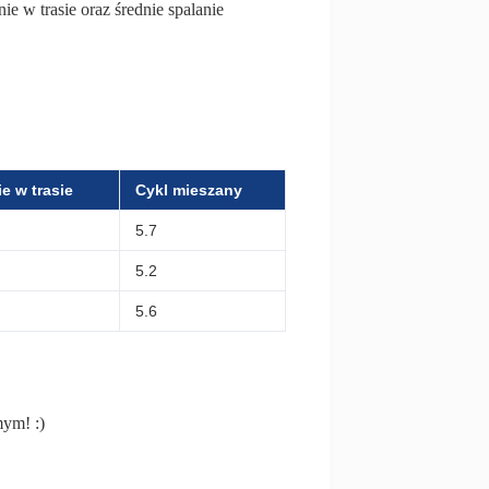
ie w trasie oraz średnie spalanie
e w trasie
Cykl mieszany
5.7
5.2
5.6
mym! :)