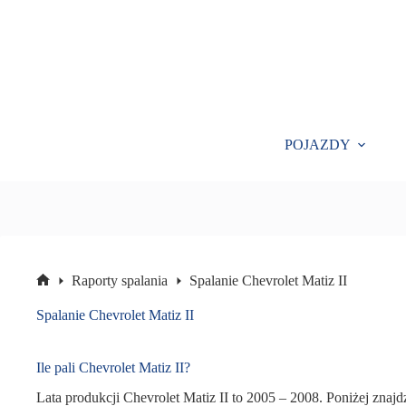
Przejdź
do
treści
POJAZDY
Raporty spalania
Spalanie Chevrolet Matiz II
Strona
główna
Spalanie Chevrolet Matiz II
Ile pali Chevrolet Matiz II?
Lata produkcji Chevrolet Matiz II to 2005 – 2008. Poniżej znajdz