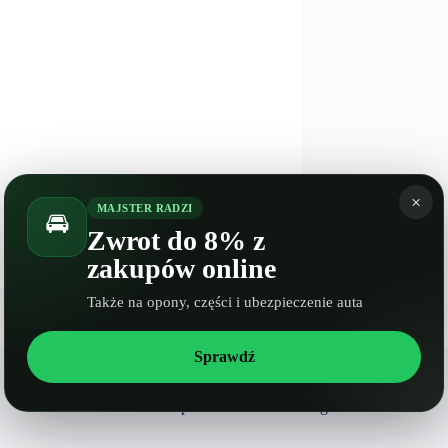
×
MAJSTER RADZI
🚘
NASTĘPNY
WPIS
Zwrot do 8% z
Spalanie Hyundai Verna II
zakupów online
Także na opony, części i ubezpieczenie auta
Sprawdź
Spalanie Citroen Berlingo III