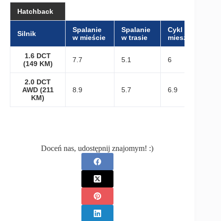
Hatchback
Spalanie
Spalanie
Cykl
Silnik
w mieście
w trasie
mieszany
1.6 DCT
7.7
5.1
6
(149 KM)
2.0 DCT
AWD (211
8.9
5.7
6.9
KM)
Doceń nas, udostępnij znajomym! :)