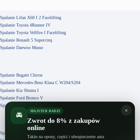
Spalanie Lifan X60 I 2 Facelifting
Spalanie Toyota 4Runner IV
Spalanie Toyota Vellfire I Facelifting
Spalanie Renault 5 Supercinq
Spalanie Daewoo Musso
Spalanie Bugatti Chiron
Spalanie Mercedes-Benz Klasa C W204/S204
Spalanie Kia Shuma I
Spalanie Ford Bronco V
Spalanie Mini Cabrio F57 Facelifting
×
MAJSTER RADZI
🚘
Zwrot do 8% z zakupów
online
Spalanie Lancia Lybra
Także na opony, części i ubezpieczenie auta