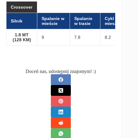
Crossover
Spalanie w
Spalanie
Cykl
Silnik
mieście
w trasie
mieszany
1.8 MT
9
7.8
8.2
(128 KM)
Doceń nas, udostępnij znajomym! :)