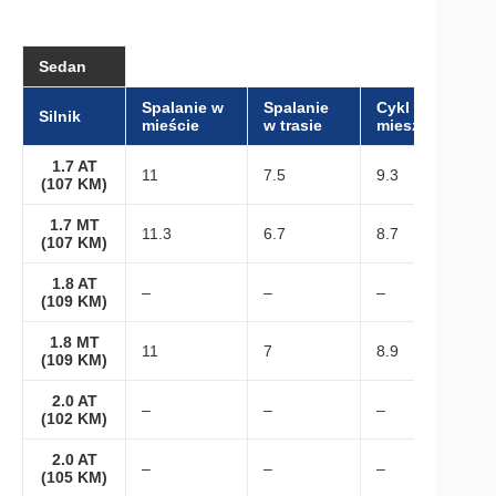
Sedan
Spalanie w
Spalanie
Cykl
Silnik
mieście
w trasie
mieszany
1.7 AT
11
7.5
9.3
(107 KM)
1.7 MT
11.3
6.7
8.7
(107 KM)
1.8 AT
–
–
–
(109 KM)
1.8 MT
11
7
8.9
(109 KM)
2.0 AT
–
–
–
(102 KM)
2.0 AT
–
–
–
(105 KM)