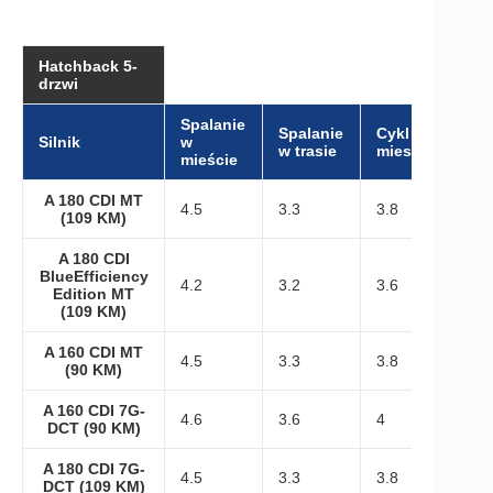
Hatchback 5-
drzwi
Spalanie
Spalanie
Cykl
Silnik
w
w trasie
mieszany
mieście
A 180 CDI MT
4.5
3.3
3.8
(109 KM)
A 180 CDI
BlueEfficiency
4.2
3.2
3.6
Edition MT
(109 KM)
A 160 CDI MT
4.5
3.3
3.8
(90 KM)
A 160 CDI 7G-
4.6
3.6
4
DCT (90 KM)
A 180 CDI 7G-
4.5
3.3
3.8
DCT (109 KM)