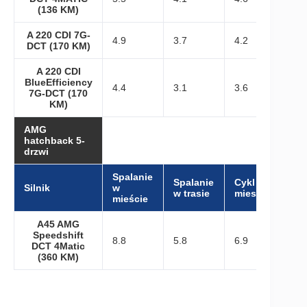
(136 KM)
A 220 CDI 7G-
4.9
3.7
4.2
DCT (170 KM)
A 220 CDI
BlueEfficiency
4.4
3.1
3.6
7G-DCT (170
KM)
AMG
hatchback 5-
drzwi
Spalanie
Spalanie
Cykl
Silnik
w
w trasie
mieszany
mieście
A45 AMG
Speedshift
8.8
5.8
6.9
DCT 4Matic
(360 KM)